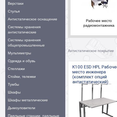
Верстаки
Стулья
Антистатическое оснащение
Рабочее место
радиомонтажника
Системы хранения
антистатические
Системы хранения
общепромышленные
Антистатическое покрытие
Мультиметры
Одежда и обувь
К100 ESD HPL Рабоче
Стеллажи
место инженера
(комплект опций
Стойки, тележки
антистатический)
Тумбы
Шкафы
Шкафы металлические
Дымоуловители
Паяльные станции, паяльные