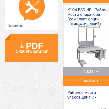
К104 ESD HPL Рабоче
место оператора
(комплект опций
антистатический)
Подробнее
PDF
Скачать каталог
40260
Р
–
ЗАКАЗАТЬ
Рабочее место
упаковщика СУ1