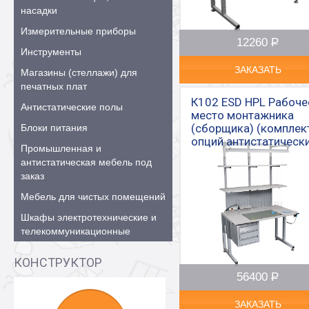
насадки
Измерительные приборы
12260
Р
–
Инструменты
ЗАКАЗАТЬ
Магазины (стеллажи) для
печатных плат
К102 ESD HPL Рабоче
Антистатические полы
место монтажника
(сборщика) (комплек
Блоки питания
опций антистатическ
Промышленная и
антистатическая мебель под
заказ
Мебель для чистых помещений
Шкафы электротехнические и
телекоммуникационные
КОНСТРУКТОР
56400
Р
–
ЗАКАЗАТЬ